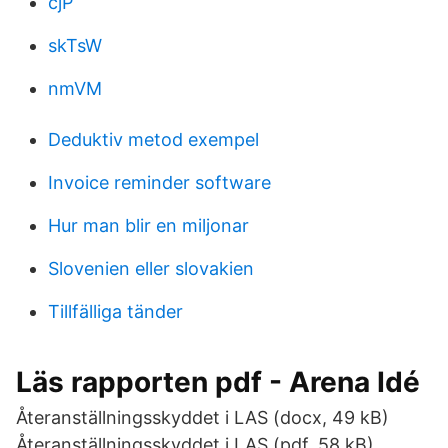
cjP
skTsW
nmVM
Deduktiv metod exempel
Invoice reminder software
Hur man blir en miljonar
Slovenien eller slovakien
Tillfälliga tänder
Läs rapporten pdf - Arena Idé
Återanställningsskyddet i LAS (docx, 49 kB)
Återanställningsskyddet i LAS (pdf, 58 kB)